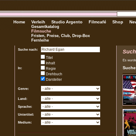
Home
Verleih
Studio Argento
Filmcafé
Shop
New
Gesamtkatalog
Filmsuche
Fristen, Preise, Club, Drop-Box
Fernleihe
Suche nach:
Such
Titel
Es wurd
Inhalt
Sucher
In:
Regie
Drehbuch
Darsteller
Genre:
Land:
Sprache:
Untertitel:
Medium: