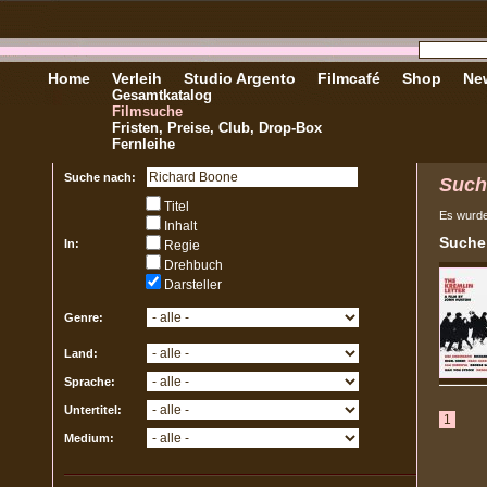
Home
Verleih
Studio Argento
Filmcafé
Shop
New
Gesamtkatalog
Filmsuche
Fristen, Preise, Club, Drop-Box
Fernleihe
Suche nach:
Such
Titel
Es wurd
Inhalt
Sucher
In:
Regie
Drehbuch
Darsteller
Genre:
Land:
Sprache:
Untertitel:
1
Medium: