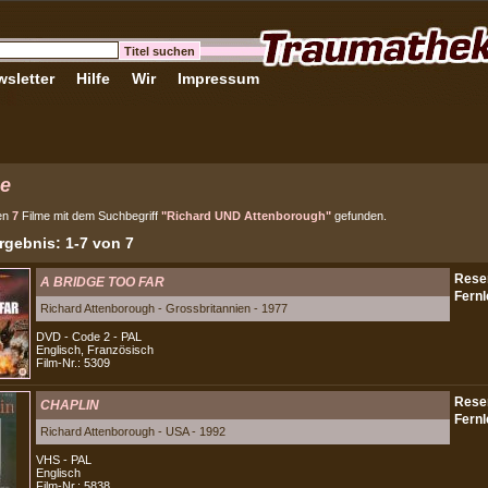
sletter
Hilfe
Wir
Impressum
e
en
7
Filme mit dem Suchbegriff
"Richard UND Attenborough"
gefunden.
gebnis: 1-7 von 7
A BRIDGE TOO FAR
Richard Attenborough - Grossbritannien - 1977
DVD - Code 2 - PAL
Englisch, Französisch
Film-Nr.: 5309
CHAPLIN
Richard Attenborough - USA - 1992
VHS - PAL
Englisch
Film-Nr.: 5838