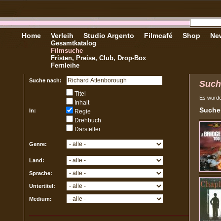
Home
Verleih
Studio Argento
Filmcafé
Shop
New
Gesamtkatalog
Filmsuche
Fristen, Preise, Club, Drop-Box
Fernleihe
Suche nach:
Such
Titel
Es wurd
Inhalt
Sucher
In:
Regie
Drehbuch
Darsteller
Genre:
Land:
Sprache:
Untertitel:
Medium: