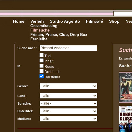
Home
Verleih
Studio Argento
Filmcafé
Shop
New
Gesamtkatalog
Filmsuche
Fristen, Preise, Club, Drop-Box
Fernleihe
Suche nach:
Such
Titel
Es wurd
Inhalt
Sucher
In:
Regie
Drehbuch
Darsteller
Genre:
Land:
Sprache:
Untertitel:
Medium: