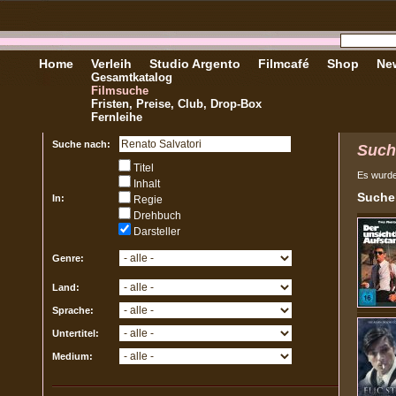
Home
Verleih
Studio Argento
Filmcafé
Shop
New
Gesamtkatalog
Filmsuche
Fristen, Preise, Club, Drop-Box
Fernleihe
Suche nach:
Such
Titel
Es wurd
Inhalt
Sucher
In:
Regie
Drehbuch
Darsteller
Genre:
Land:
Sprache:
Untertitel:
Medium: