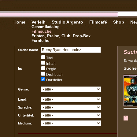
Home
Verleih
Studio Argento
Filmcafé
Shop
New
Gesamtkatalog
Filmsuche
Fristen, Preise, Club, Drop-Box
Fernleihe
Suche nach:
Such
Titel
Es wurd
Inhalt
Sucher
In:
Regie
Drehbuch
Darsteller
Genre:
Land:
Sprache:
Untertitel:
1
Medium: