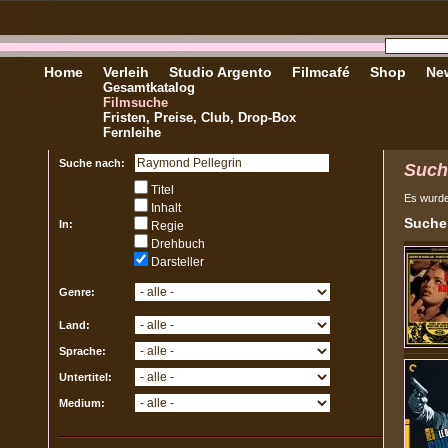
Home
Verleih
Studio Argento
Filmcafé
Shop
New
Gesamtkatalog
Filmsuche
Fristen, Preise, Club, Drop-Box
Fernleihe
Suche nach:
Such
Titel
Es wurd
Inhalt
Sucher
In:
Regie
Drehbuch
Darsteller
Genre:
Land:
Sprache:
Untertitel:
Medium: