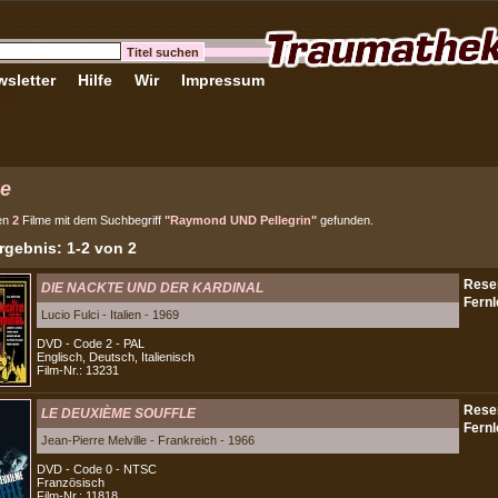
sletter
Hilfe
Wir
Impressum
e
en
2
Filme mit dem Suchbegriff
"Raymond UND Pellegrin"
gefunden.
gebnis: 1-2 von 2
DIE NACKTE UND DER KARDINAL
Lucio Fulci - Italien - 1969
DVD - Code 2 - PAL
Englisch, Deutsch, Italienisch
Film-Nr.: 13231
LE DEUXIÈME SOUFFLE
Jean-Pierre Melville - Frankreich - 1966
DVD - Code 0 - NTSC
Französisch
Film-Nr.: 11818