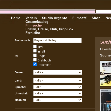
Home
Verleih
Studio Argento
Filmcafé
Shop
New
Gesamtkatalog
Filmsuche
Fristen, Preise, Club, Drop-Box
Fernleihe
Suche nach:
Such
Titel
Es wurd
Inhalt
Sucher
In:
Regie
Drehbuch
Darsteller
Genre:
Land:
Sprache:
Untertitel:
Medium: