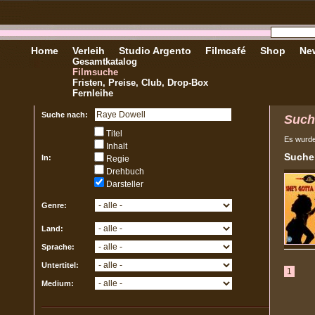
Home
Verleih
Studio Argento
Filmcafé
Shop
New
Gesamtkatalog
Filmsuche
Fristen, Preise, Club, Drop-Box
Fernleihe
Suche nach:
Such
Titel
Es wurd
Inhalt
Sucher
In:
Regie
Drehbuch
Darsteller
Genre:
Land:
Sprache:
Untertitel:
1
Medium: