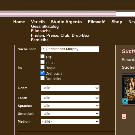
Home
Verleih
Studio Argento
Filmcafé
Shop
New
Gesamtkatalog
Filmsuche
Fristen, Preise, Club, Drop-Box
Fernleihe
Suche nach:
Such
Titel
Es wurd
Inhalt
Sucher
In:
Regie
Drehbuch
Darsteller
Genre:
Land:
Sprache:
Untertitel:
1
Medium: