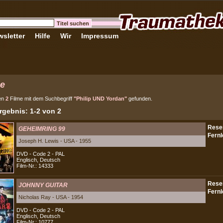
sletter
Hilfe
Wir
Impressum
e
en
2
Filme mit dem Suchbegriff
"Philip UND Yordan"
gefunden.
gebnis: 1-2 von 2
GEHEIMRING 99
Joseph H. Lewis - USA - 1955
DVD - Code 2 - PAL
Englisch, Deutsch
Film-Nr.: 14333
JOHNNY GUITAR
Nicholas Ray - USA - 1954
DVD - Code 2 - PAL
Englisch, Deutsch
Film-Nr.: 10777