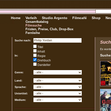
Home
Verleih
Studio Argento
Filmcafé
Shop
New
Gesamtkatalog
Filmsuche
Fristen, Preise, Club, Drop-Box
Fernleihe
Suche nach:
Such
Titel
Es wurd
Inhalt
Sucher
In:
Regie
Drehbuch
Darsteller
Genre:
Land:
Sprache:
Untertitel:
Medium: