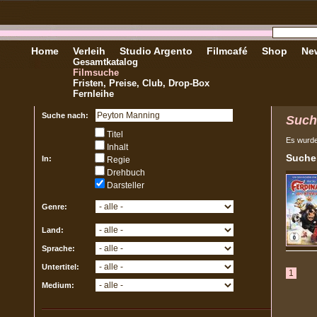
Home
Verleih
Studio Argento
Filmcafé
Shop
New
Gesamtkatalog
Filmsuche
Fristen, Preise, Club, Drop-Box
Fernleihe
Suche nach:
Such
Titel
Es wurd
Inhalt
Sucher
In:
Regie
Drehbuch
Darsteller
Genre:
Land:
Sprache:
Untertitel:
1
Medium: