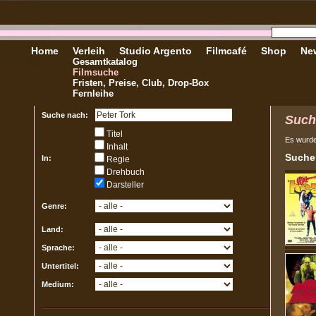
Home
Verleih
Studio Argento
Filmcafé
Shop
New
Gesamtkatalog
Filmsuche
Fristen, Preise, Club, Drop-Box
Fernleihe
Suche nach:
Such
Titel
Es wurd
Inhalt
Sucher
In:
Regie
Drehbuch
Darsteller
Genre:
Land:
Sprache:
Untertitel:
Medium: