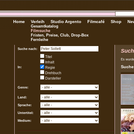
Home
Verleih
Studio Argento
Filmcafé
Shop
New
Gesamtkatalog
Filmsuche
Fristen, Preise, Club, Drop-Box
Fernleihe
Suche nach:
Such
Titel
Es wurd
Inhalt
Sucher
In:
Regie
Drehbuch
Darsteller
Genre:
Land:
Sprache:
Untertitel:
Medium: