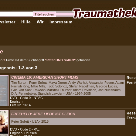
sletter
Hilfe
Wir
Impressum
e
en
3
Filme mit dem Suchbegriff
"Peter UND Sollett"
gefunden.
gebnis: 1-3 von 3
CINEMA 16: AMERICAN SHORT FILMS
Tim Burton, Peter Sollett, Maya Deren, Andy Warhol, Alexander Payne, Adam
Parrish King, Mike Mills, Todd Solondz, Stefan Nadelman, George Lucas,
Gus Van Sant, Rawson Marshall Thurber, Adam Davidson, Joe Nussbaum,
D.A. Pennebaker, Standish Lawder - USA - 1964-2005
DVD - Code 0 - NTSC
Englisch
Film-Nr.: 9614
FREEHELD: JEDE LIEBE IST GLEICH
Peter Sollett - USA - 2015
DVD - Code 2 - PAL
Englisch, Deutsch