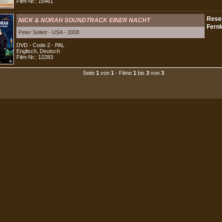
Film-Nr.: 15461
NICK & NORAH SOUNDTRACK EINER NACHT
Peter Sollett - USA - 2008
DVD - Code 2 - PAL
Englisch, Deutsch
Film-Nr.: 12283
Seite
1
von
1
- Filme
1
bis
3
von
3