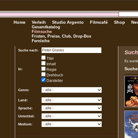
Home
Verleih
Studio Argento
Filmcafé
Shop
New
Gesamtkatalog
Filmsuche
Fristen, Preise, Club, Drop-Box
Fernleihe
Suche nach:
Such
Titel
Es wurd
Inhalt
Sucher
In:
Regie
Drehbuch
Darsteller
Genre:
Land:
Sprache:
Untertitel:
Medium: