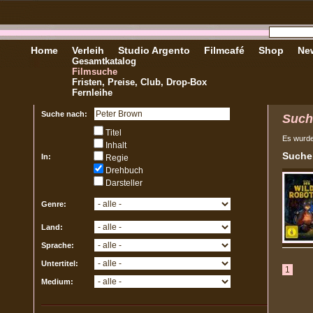
Home
Verleih
Studio Argento
Filmcafé
Shop
New
Gesamtkatalog
Filmsuche
Fristen, Preise, Club, Drop-Box
Fernleihe
Suche nach:
Such
Titel
Es wurd
Inhalt
Sucher
In:
Regie
Drehbuch
Darsteller
Genre:
Land:
Sprache:
Untertitel:
1
Medium: