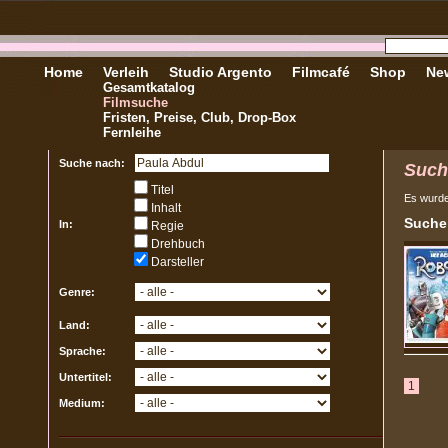
Home
Verleih
Studio Argento
Filmcafé
Shop
New
Gesamtkatalog
Filmsuche
Fristen, Preise, Club, Drop-Box
Fernleihe
Suche nach:
Such
Titel
Es wurd
Inhalt
Sucher
In:
Regie
Drehbuch
Darsteller
Genre:
Land:
Sprache:
Untertitel:
1
Medium: