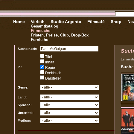
Home
Verleih
Studio Argento
Filmcafé
Shop
New
Gesamtkatalog
Filmsuche
Fristen, Preise, Club, Drop-Box
Fernleihe
Suche nach:
Such
Titel
Es wurd
Inhalt
Sucher
In:
Regie
Drehbuch
Darsteller
Genre:
Land:
Sprache:
Untertitel:
Medium: