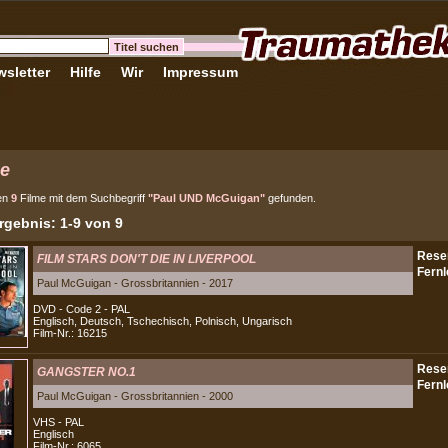
sletter
Hilfe
Wir
Impressum
e
en
9
Filme mit dem Suchbegriff
"Paul UND McGuigan"
gefunden.
gebnis: 1-9 von 9
FILM STARS DON'T DIE IN LIVERPOOL
Paul McGuigan - Grossbritannien - 2017
DVD - Code 2 - PAL
Englisch, Deutsch, Tschechisch, Polnisch, Ungarisch
Film-Nr.: 16215
GANGSTER NO.1
Paul McGuigan - Grossbritannien - 2000
VHS - PAL
Englisch
Film-Nr.: 6065