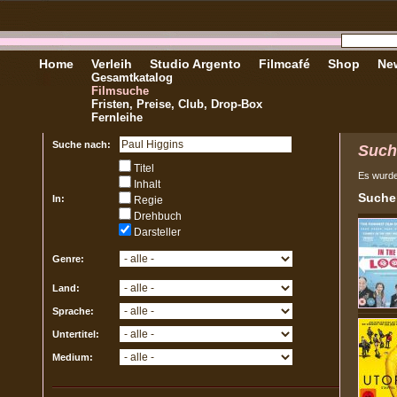
Home
Verleih
Studio Argento
Filmcafé
Shop
New
Gesamtkatalog
Filmsuche
Fristen, Preise, Club, Drop-Box
Fernleihe
Suche nach:
Such
Titel
Es wurd
Inhalt
Sucher
In:
Regie
Drehbuch
Darsteller
Genre:
Land:
Sprache:
Untertitel:
Medium: