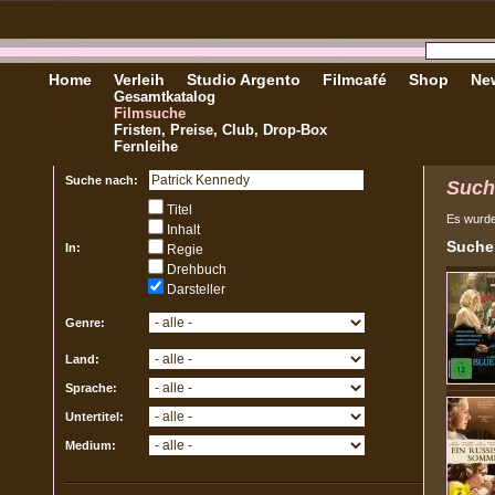
Home
Verleih
Studio Argento
Filmcafé
Shop
New
Gesamtkatalog
Filmsuche
Fristen, Preise, Club, Drop-Box
Fernleihe
Suche nach:
Such
Titel
Es wurd
Inhalt
Sucher
In:
Regie
Drehbuch
Darsteller
Genre:
Land:
Sprache:
Untertitel:
Medium: