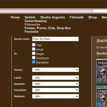
Home
Verleih
Studio Argento
Filmcafé
Shop
New
Gesamtkatalog
Filmsuche
Fristen, Preise, Club, Drop-Box
Fernleihe
Suche nach:
Such
Titel
Es wurd
Inhalt
Sucher
In:
Regie
Drehbuch
Darsteller
Genre:
Land:
Sprache:
Untertitel:
Medium: