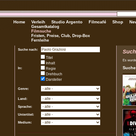
Home
Verleih
Studio Argento
Filmcafé
Shop
New
Gesamtkatalog
Filmsuche
Fristen, Preise, Club, Drop-Box
Fernleihe
Suche nach:
Such
Titel
Es wurd
Inhalt
Sucher
In:
Regie
Drehbuch
Darsteller
Genre:
Land:
Sprache:
Untertitel:
Medium: