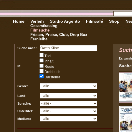
Home
Verleih
Studio Argento
Filmcafé
Shop
New
Gesamtkatalog
Filmsuche
Fristen, Preise, Club, Drop-Box
Fernleihe
Suche nach:
Such
Titel
Es wurd
Inhalt
Sucher
In:
Regie
Drehbuch
Darsteller
Genre:
Land:
Sprache:
Untertitel:
Medium: