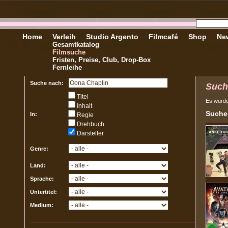
Home
Verleih
Studio Argento
Filmcafé
Shop
New
Gesamtkatalog
Filmsuche
Fristen, Preise, Club, Drop-Box
Fernleihe
Suche nach:
Such
Titel
Es wurd
Inhalt
Sucher
In:
Regie
Drehbuch
Darsteller
Genre:
Land:
Sprache:
Untertitel:
Medium: