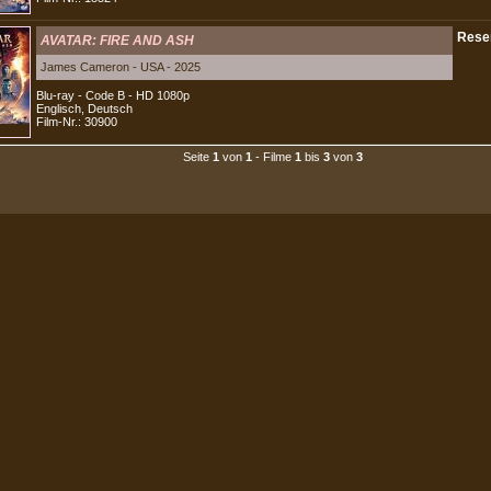
AVATAR: FIRE AND ASH
James Cameron - USA - 2025
Blu-ray - Code B - HD 1080p
Englisch, Deutsch
Film-Nr.: 30900
Seite
1
von
1
- Filme
1
bis
3
von
3