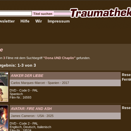
sletter
Hilfe
Wir
Impressum
e
en
3
Filme mit dem Suchbegriff
"Oona UND Chaplin"
gefunden.
gebnis: 1-3 von 3
ANKER DER LIEBE
Carlos Marques-Marcet - Spanien - 2017
DVD - Code 0 - PAL
Spanisch
Film-Nr.: 16593
AVATAR: FIRE AND ASH
James Cameron - USA - 2025
DVD - Code 2 - PAL
Englisch, Deutsch, Italienisch
Film-Nr.: 18524