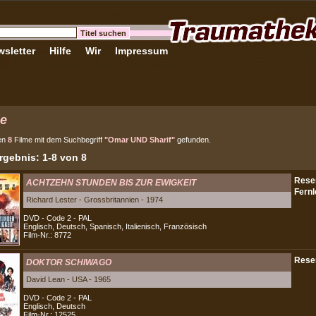
sletter
Hilfe
Wir
Impressum
e
en
8
Filme mit dem Suchbegriff
"Omar UND Sharif"
gefunden.
gebnis: 1-8 von 8
ACHTZEHN STUNDEN BIS ZUR EWIGKEIT
Richard Lester - Grossbritannien - 1974
DVD - Code 2 - PAL
Englisch, Deutsch, Spanisch, Italienisch, Französisch
Film-Nr.: 8772
DOKTOR SCHIWAGO
David Lean - USA - 1965
DVD - Code 2 - PAL
Englisch, Deutsch
Film-Nr.: 12525