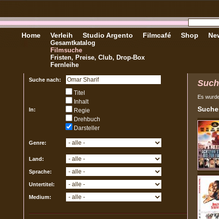
Home
Verleih
Studio Argento
Filmcafé
Shop
New
Gesamtkatalog
Filmsuche
Fristen, Preise, Club, Drop-Box
Fernleihe
Suche nach:
Such
Titel
Es wurd
Inhalt
Sucher
In:
Regie
Drehbuch
Darsteller
Genre:
Land:
Sprache:
Untertitel:
Medium: