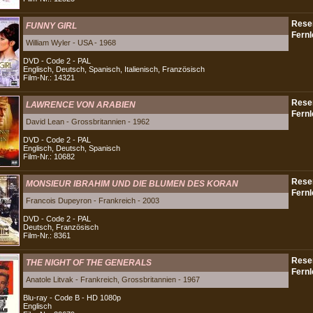
FUNNY GIRL
William Wyler - USA - 1968
DVD - Code 2 - PAL
Englisch, Deutsch, Spanisch, Italienisch, Französisch
Film-Nr.: 14321
LAWRENCE VON ARABIEN
David Lean - Grossbritannien - 1962
DVD - Code 2 - PAL
Englisch, Deutsch, Spanisch
Film-Nr.: 10682
MONSIEUR IBRAHIM UND DIE BLUMEN DES KORAN
Francois Dupeyron - Frankreich - 2003
DVD - Code 2 - PAL
Deutsch, Französisch
Film-Nr.: 8361
THE NIGHT OF THE GENERALS
Anatole Litvak - Frankreich, Grossbritannien - 1967
Blu-ray - Code B - HD 1080p
Englisch