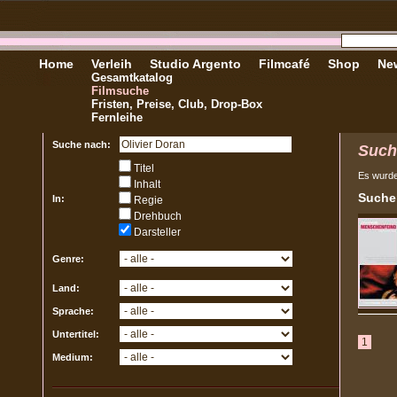
Home
Verleih
Studio Argento
Filmcafé
Shop
New
Gesamtkatalog
Filmsuche
Fristen, Preise, Club, Drop-Box
Fernleihe
Suche nach:
Such
Titel
Es wurd
Inhalt
Sucher
In:
Regie
Drehbuch
Darsteller
Genre:
Land:
Sprache:
Untertitel:
1
Medium: