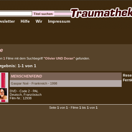
sletter
Hilfe
Wir
Impressum
e
en
1
Filme mit dem Suchbegriff
"Olivier UND Doran"
gefunden.
gebnis: 1-1 von 1
MENSCHENFEIND
Gaspar Noé - Frankreich - 1998
DVD - Code 2 - PAL
Deutsch, Französisch
Film-Nr.: 12938
Seite
1
von
1
- Filme
1
bis
1
von
1