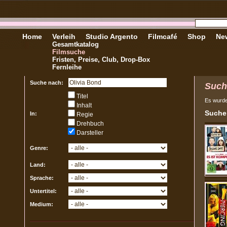
Home
Verleih
Studio Argento
Filmcafé
Shop
New
Gesamtkatalog
Filmsuche
Fristen, Preise, Club, Drop-Box
Fernleihe
Suche nach:
Such
Titel
Es wurd
Inhalt
Sucher
In:
Regie
Drehbuch
Darsteller
Genre:
Land:
Sprache:
Untertitel:
Medium: