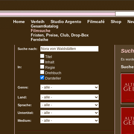
Home
Verleih
Studio Argento
Filmcafé
Shop
New
Gesamtkatalog
Filmsuche
Fristen, Preise, Club, Drop-Box
Fernleihe
Suche nach:
Such
Titel
Es wurd
Inhalt
Sucher
In:
Regie
Drehbuch
Darsteller
Genre:
Land:
Sprache:
Untertitel:
Medium: