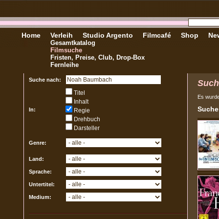
Home
Verleih
Studio Argento
Filmcafé
Shop
New
Gesamtkatalog
Filmsuche
Fristen, Preise, Club, Drop-Box
Fernleihe
Suche nach:
Such
Titel
Es wurd
Inhalt
Sucher
In:
Regie
Drehbuch
Darsteller
Genre:
Land:
Sprache:
Untertitel:
Medium: