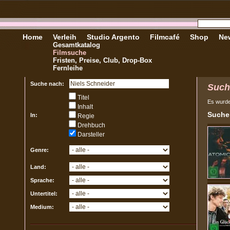
Home
Verleih
Studio Argento
Filmcafé
Shop
New
Gesamtkatalog
Filmsuche
Fristen, Preise, Club, Drop-Box
Fernleihe
Suche nach:
Such
Titel
Es wurd
Inhalt
Sucher
In:
Regie
Drehbuch
Darsteller
Genre:
Land:
Sprache:
Untertitel:
Medium: