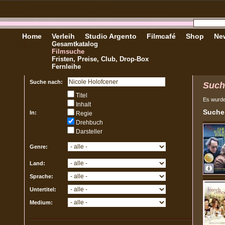
Home
Verleih
Studio Argento
Filmcafé
Shop
New
Gesamtkatalog
Filmsuche
Fristen, Preise, Club, Drop-Box
Fernleihe
Suche nach:
Such
Titel
Es wurd
Inhalt
Sucher
In:
Regie
Drehbuch
Darsteller
Genre:
Land:
Sprache:
Untertitel:
Medium: