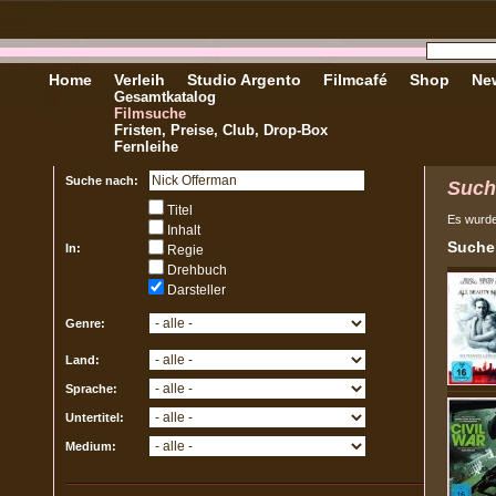
Home
Verleih
Studio Argento
Filmcafé
Shop
New
Gesamtkatalog
Filmsuche
Fristen, Preise, Club, Drop-Box
Fernleihe
Suche nach:
Such
Titel
Es wurd
Inhalt
Sucher
In:
Regie
Drehbuch
Darsteller
Genre:
Land:
Sprache:
Untertitel:
Medium: