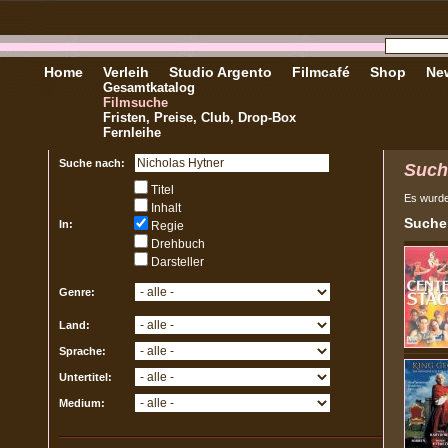
Home
Verleih
Studio Argento
Filmcafé
Shop
New
Gesamtkatalog
Filmsuche
Fristen, Preise, Club, Drop-Box
Fernleihe
Suche nach:
Such
Titel
Es wurd
Inhalt
Sucher
In:
Regie
Drehbuch
Darsteller
Genre:
Land:
Sprache:
Untertitel:
Medium: