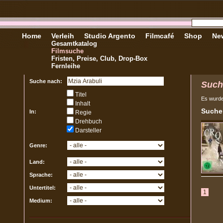
Home
Verleih
Studio Argento
Filmcafé
Shop
New
Gesamtkatalog
Filmsuche
Fristen, Preise, Club, Drop-Box
Fernleihe
Suche nach:
Such
Titel
Es wurd
Inhalt
Sucher
In:
Regie
Drehbuch
Darsteller
Genre:
Land:
Sprache:
Untertitel:
1
Medium: