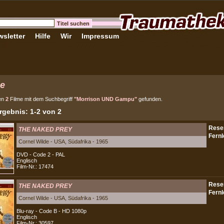
sletter
Hilfe
Wir
Impressum
e
en
2
Filme mit dem Suchbegriff
"Morrison UND Gampu"
gefunden.
gebnis: 1-2 von 2
THE NAKED PREY
Cornel Wilde - USA, Südafrika - 1965
DVD - Code 2 - PAL
Englisch
Film-Nr.: 17474
THE NAKED PREY
Cornel Wilde - USA, Südafrika - 1965
Blu-ray - Code B - HD 1080p
Englisch
Film-Nr.: 30597