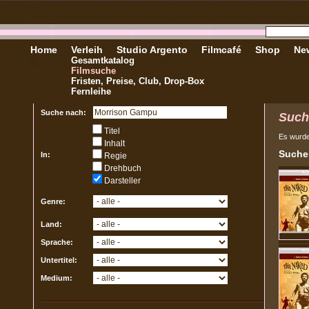
Home
Verleih
Studio Argento
Filmcafé
Shop
New
Gesamtkatalog
Filmsuche
Fristen, Preise, Club, Drop-Box
Fernleihe
Suche nach:
Such
Titel
Es wurd
Inhalt
Sucher
In:
Regie
Drehbuch
Darsteller
Genre:
Land:
Sprache:
Untertitel:
Medium: