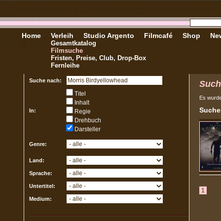
Home
Verleih
Studio Argento
Filmcafé
Shop
New
Gesamtkatalog
Filmsuche
Fristen, Preise, Club, Drop-Box
Fernleihe
Suche nach:
Such
Titel
Es wurd
Inhalt
Sucher
In:
Regie
Drehbuch
Darsteller
Genre:
Land:
Sprache:
Untertitel:
1
Medium: