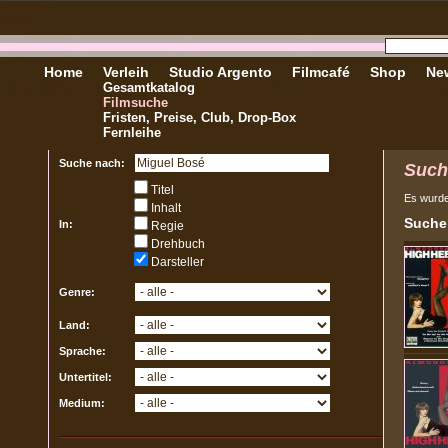
Home
Verleih
Studio Argento
Filmcafé
Shop
New
Gesamtkatalog
Filmsuche
Fristen, Preise, Club, Drop-Box
Fernleihe
Suche nach:
Such
Titel
Es wurd
Inhalt
Sucher
In:
Regie
Drehbuch
Darsteller
Genre:
Land:
Sprache:
Untertitel:
Medium: