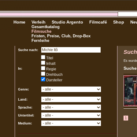
Home
Verleih
Studio Argento
Filmcafé
Shop
New
Gesamtkatalog
Filmsuche
Fristen, Preise, Club, Drop-Box
Fernleihe
Suche nach:
Such
Titel
Es wurd
Inhalt
Sucher
In:
Regie
Drehbuch
Darsteller
Genre:
Land:
Sprache:
Untertitel:
1
Medium: