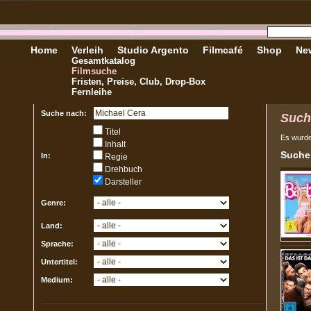
Home
Verleih
Studio Argento
Filmcafé
Shop
New
Gesamtkatalog
Filmsuche
Fristen, Preise, Club, Drop-Box
Fernleihe
Suche nach:
Such
Titel
Es wurd
Inhalt
Sucher
In:
Regie
Drehbuch
Darsteller
Genre:
Land:
Sprache:
Untertitel:
Medium: