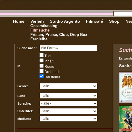
Home
Verleih
Studio Argento
Filmcafé
Shop
New
Gesamtkatalog
Filmsuche
Fristen, Preise, Club, Drop-Box
Fernleihe
Suche nach:
Such
Titel
Es wurd
Inhalt
Sucher
In:
Regie
Drehbuch
Darsteller
Genre:
Land:
Sprache:
Untertitel:
Medium: