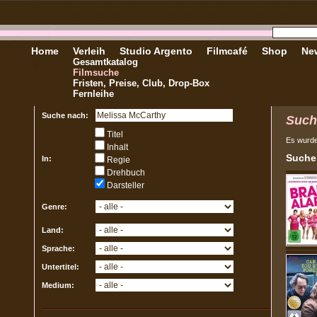
Home
Verleih
Studio Argento
Filmcafé
Shop
New
Gesamtkatalog
Filmsuche
Fristen, Preise, Club, Drop-Box
Fernleihe
Suche nach:
Such
Titel
Es wurd
Inhalt
Sucher
In:
Regie
Drehbuch
Darsteller
Genre:
Land:
Sprache:
Untertitel:
Medium: