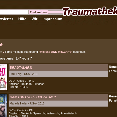
sletter
Hilfe
Wir
Impressum
e
en
7
Filme mit dem Suchbegriff
"Melissa UND McCarthy"
gefunden.
gebnis: 1-7 von 7
BRAUTALARM
Paul Feig - USA - 2010
DVD - Code 2 - PAL
Englisch, Deutsch, Türkisch
Film-Nr.: 13436
CAN YOU EVER FORGIVE ME?
Marielle Heller - USA - 2018
DVD - Code 2 - PAL
Englisch, Deutsch, Spanisch, Italienisch, Französisch
Film-Nr.: 16582