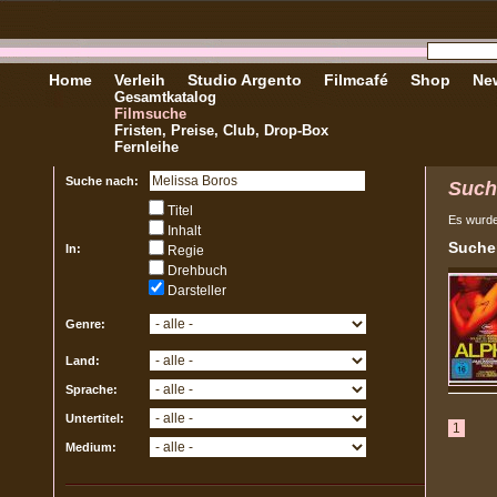
Home
Verleih
Studio Argento
Filmcafé
Shop
New
Gesamtkatalog
Filmsuche
Fristen, Preise, Club, Drop-Box
Fernleihe
Suche nach:
Such
Titel
Es wurd
Inhalt
Sucher
In:
Regie
Drehbuch
Darsteller
Genre:
Land:
Sprache:
Untertitel:
1
Medium: