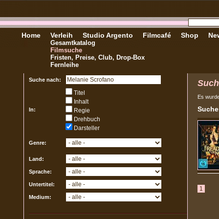
Home
Verleih
Studio Argento
Filmcafé
Shop
New
Gesamtkatalog
Filmsuche
Fristen, Preise, Club, Drop-Box
Fernleihe
Suche nach:
Such
Titel
Es wurd
Inhalt
Sucher
In:
Regie
Drehbuch
Darsteller
Genre:
Land:
Sprache:
Untertitel:
1
Medium: