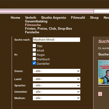
Home
Verleih
Studio Argento
Filmcafé
Shop
New
Gesamtkatalog
Filmsuche
Fristen, Preise, Club, Drop-Box
Fernleihe
Suche nach:
Such
Titel
Es wurd
Inhalt
Sucher
In:
Regie
Drehbuch
Darsteller
Genre:
Land:
Sprache:
Untertitel:
1
Medium: