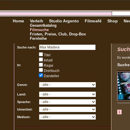
Home
Verleih
Studio Argento
Filmcafé
Shop
New
Gesamtkatalog
Filmsuche
Fristen, Preise, Club, Drop-Box
Fernleihe
Suche nach:
Such
Titel
Es wurd
Inhalt
Sucher
In:
Regie
Drehbuch
Darsteller
Genre:
Land:
Sprache:
Untertitel:
1
Medium: