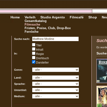
Home
Verleih
Studio Argento
Filmcafé
Shop
New
Gesamtkatalog
Filmsuche
Fristen, Preise, Club, Drop-Box
Fernleihe
Suche nach:
Such
Titel
Es wurd
Inhalt
Sucher
In:
Regie
Drehbuch
Darsteller
Genre:
Land:
Sprache:
Untertitel:
Medium: