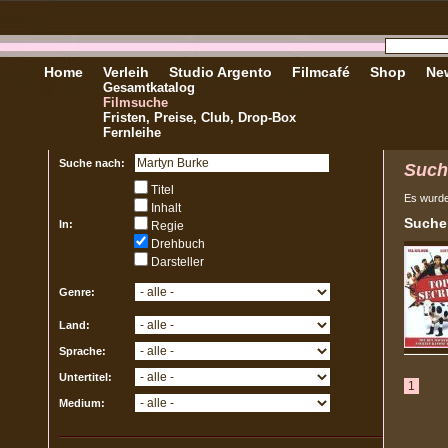
Home
Verleih
Studio Argento
Filmcafé
Shop
New
Gesamtkatalog
Filmsuche
Fristen, Preise, Club, Drop-Box
Fernleihe
Suche nach:
Such
Titel
Es wurd
Inhalt
Sucher
In:
Regie
Drehbuch
Darsteller
Genre:
Land:
Sprache:
Untertitel:
1
Medium: