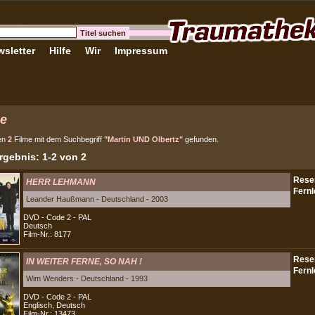
sletter
Hilfe
Wir
Impressum
e
en
2
Filme mit dem Suchbegriff
"Martin UND Olbertz"
gefunden.
gebnis: 1-2 von 2
HERR LEHMANN
Leander Haußmann - Deutschland - 2003
DVD - Code 2 - PAL
Deutsch
Film-Nr.: 8177
IN WEITER FERNE, SO NAH !
Wim Wenders - Deutschland - 1993
DVD - Code 2 - PAL
Englisch, Deutsch
Film-Nr.: 13473