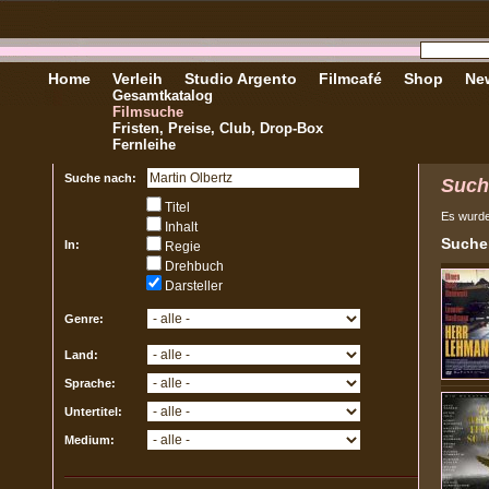
Home
Verleih
Studio Argento
Filmcafé
Shop
New
Gesamtkatalog
Filmsuche
Fristen, Preise, Club, Drop-Box
Fernleihe
Suche nach:
Such
Titel
Es wurd
Inhalt
Sucher
In:
Regie
Drehbuch
Darsteller
Genre:
Land:
Sprache:
Untertitel:
Medium: