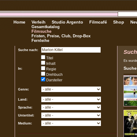
Home
Verleih
Studio Argento
Filmcafé
Shop
New
Gesamtkatalog
Filmsuche
Fristen, Preise, Club, Drop-Box
Fernleihe
Suche nach:
Such
Titel
Es wurd
Inhalt
Sucher
In:
Regie
Drehbuch
Darsteller
Genre:
Land:
Sprache:
Untertitel:
Medium: