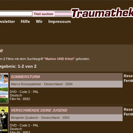
sletter
Hilfe
Wir
Impressum
e
en
2
Filme mit dem Suchbegriff
"Marlon UND Kittel"
gefunden.
gebnis: 1-2 von 2
SOMMERSTURM
Marco Kreuzpaintner - Deutschland - 2004
DVD - Code 2 - PAL
Deutsch
Film-Nr.: 8592
VERSCHWENDE DEINE JUGEND
Benjamin Quabeck - Deutschland - 2003
DVD - Code 2 - PAL
Deutsch
Film-Nr.: 8063