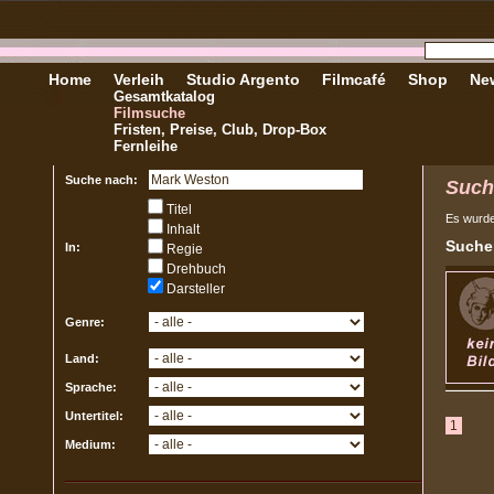
Home
Verleih
Studio Argento
Filmcafé
Shop
New
Gesamtkatalog
Filmsuche
Fristen, Preise, Club, Drop-Box
Fernleihe
Suche nach:
Such
Titel
Es wurd
Inhalt
Sucher
In:
Regie
Drehbuch
Darsteller
Genre:
Land:
Sprache:
Untertitel:
1
Medium: